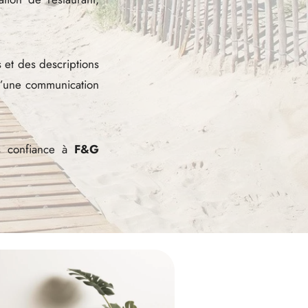
 et des descriptions
 d’une communication
es confiance à
F&G