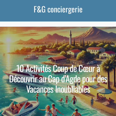
F&G conciergerie
10 Activités Coup de Cœur à
Découvrir au Cap d’Agde pour des
Vacances Inoubliables